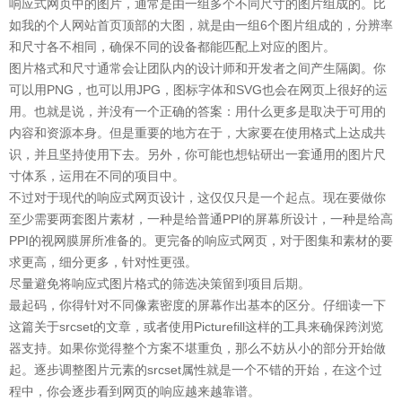
响应式网页中的图片，通常是由一组多个不同尺寸的图片组成的。比
如我的个人网站首页顶部的大图，就是由一组6个图片组成的，分辨率
和尺寸各不相同，确保不同的设备都能匹配上对应的图片。
图片格式和尺寸通常会让团队内的设计师和开发者之间产生隔阂。你
可以用PNG，也可以用JPG，图标字体和SVG也会在网页上很好的运
用。也就是说，并没有一个正确的答案：用什么更多是取决于可用的
内容和资源本身。但是重要的地方在于，大家要在使用格式上达成共
识，并且坚持使用下去。另外，你可能也想钻研出一套通用的图片尺
寸体系，运用在不同的项目中。
不过对于现代的响应式网页设计，这仅仅只是一个起点。现在要做你
至少需要两套图片素材，一种是给普通PPI的屏幕所设计，一种是给高
PPI的视网膜屏所准备的。更完备的响应式网页，对于图集和素材的要
求更高，细分更多，针对性更强。
尽量避免将响应式图片格式的筛选决策留到项目后期。
最起码，你得针对不同像素密度的屏幕作出基本的区分。仔细读一下
这篇关于srcset的文章，或者使用Picturefill这样的工具来确保跨浏览
器支持。如果你觉得整个方案不堪重负，那么不妨从小的部分开始做
起。逐步调整图片元素的srcset属性就是一个不错的开始，在这个过
程中，你会逐步看到网页的响应越来越靠谱。