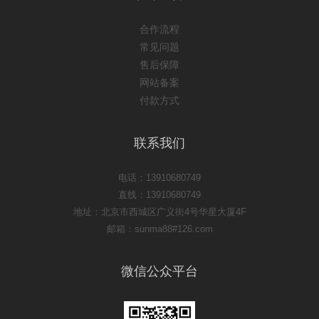
合作流程
常见问题
售后保障
网站备案
付款方式
联系我们
电话：13910680749
直线：13910680749
地址：北京市西城区广义街4号华星大厦4F
邮箱：sunma88#126.com
微信公众平台