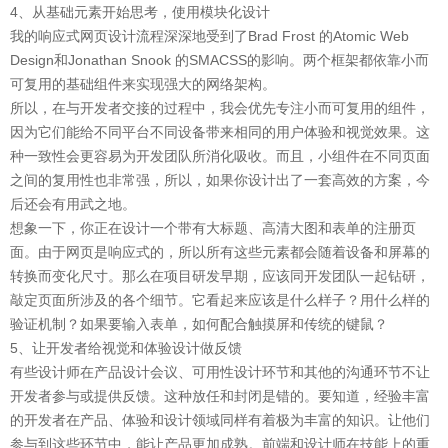
4、从基础元素开始思考，使用模块化设计
我的响应式网页设计流程深深地受到了Brad Frost 的Atomic Web
Design和Jonathan Snook 的SMACSS的影响。两个框架都依靠小而
可复用的基础组件来实现强大的网络架构。
所以，在与开发者交接的过程中，我会优先专注小而可复用的组件，
因为它们能给不同平台不同设备带来相同的用户体验和视觉效果。这
种一致性会更容易为开发团队所消化吸收。而且，小组件在不同页面
之间的复用性也非常强，所以，如果你设计出了一套高效的方案，今
后还会有用武之地。
想象一下，你正在设计一个带有大标题、高清大图和表单的注册页
面。由于网页是响应式的，所以所有这些元素都会随着设备和屏幕的
转换而变化尺寸。那么在项目研发早期，应该同开发团队一起钻研，
敲定页面所涉及的各个细节。它看起来应该是什么样子？用什么样的
验证机制？如果要输入表单，如何配合触摸屏和传统的键鼠？
5、让开发者给视觉和体验设计做反馈
有些设计师在产品设计会议、可用性设计环节和其他的沟通环节不让
开发者参与或提供反馈。这种放任和封闭是错的。要知道，经验丰富
的开发者在产品、体验和设计领域同样有着极为丰富的知识。让他们
参与到这些环节中，能让产品更加成熟。前端和设计师在技能上的重