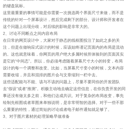
的键盘鼠标。
这里最重要的事情可能是你需要一次挑选两个界面尺寸来做，而不是
传统的针对一个屏幕设计，然后完成剩下的部分。设计师和开发者在
这个问题上出现分歧，对后续的影响是非常大的。
2、讨论不同断点之间内容布局
在日常的网页设计中，大家对于静态的线框图投注了如此之多的关
注，但是在做响应式设计的时候，应该始终谨记页面内的布局是流动
的。这也就意味着，你网页的用户绝大多属时候所体验到的页面其实
是它的“中间态”。所以，你必须考虑随着屏幕尺寸大小的转变，布局
设计的每一个调整和改变。比如，当屏幕尺寸变小的时候，文本内容
需要收缩，并且和混排的图片会与文章缩到一栏中去。
这些适配能与不能、该与不该的问题上，尽量不要同你的开发团队
去“假设”或者“推测”。积极主动地去确定这些信息，在你负责开发的同
事还没有做太多之前，和他们达成共识。对于复杂的布局改变，事先
绘制先框图或者草图来单独说明，是非常明智的选择。对于一些不那
么重要的特性，通过简短的讨论或者电子邮件通知就足够了。
3、对于图片素材的处理策略早做准备