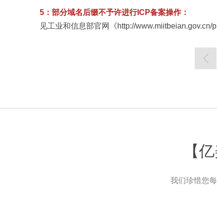
5：部分域名后缀不予许进行ICP备案操作：
见工业和信息部官网《http://www.miitbeian.gov.cn/publi
【亿
我们珍惜您每